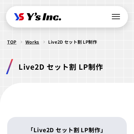
TOP
Works
Live2D セット割 LP制作
Web制作・Webデザイン
Web制作
Webマーケティング支援
Live2D セット割 LP制作
コーポレートサイト制作
SEO支援
データ基盤構築
Web開発・アプリ開発
採用サイト制作
BIツール導入
・ラボ型開発
LPサイト制作
デジタル広告運用
LINEミニアプリ開発
クリエイティブ制作
WordPressカスタム
データ分析&UI改善
Webシステム開発
ロゴ制作
ビジュアル制作
セキュリティ診断
IT派遣サービス
Webサイト活用支援
ios Androidアプリ開発
パッケージ制作
webサイト制作
「Live2D セット割 LP制作」
WEBシステムエンジニア
ラボ型開発