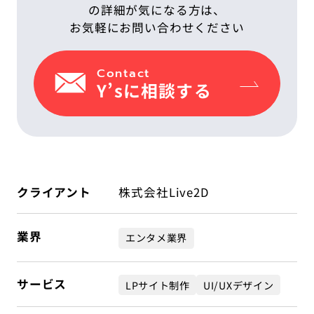
IT教育サービス
パンフレット制作
の詳細が気になる方は、
ネイティブアプリエンジニア
Webデザイン
WEBMASTERS
お気軽にお問い合わせください
Works
アニメ公式サイト制作
デザイナー
UI/UX設計
EdtechTraining
About
Contact
ブランディング設計
Y’sに相談する
Company
Blog
Privacy policy
クライアント
株式会社Live2D
業界
エンタメ業界
サービス
LPサイト制作
UI/UXデザイン