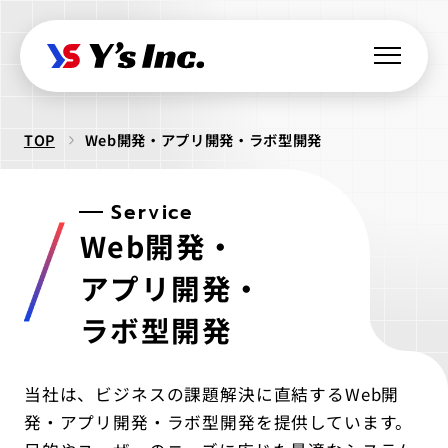
TOP
Web開発・アプリ開発・ラボ型開発
Web制作・Webデザイン
Web制作
Service
Webマーケティング支援
Web開発・
コーポレートサイト制作
SEO支援
データ基盤構築
Web開発・アプリ開発
採用サイト制作
アプリ開発・
BIツール導入
・ラボ型開発
LPサイト制作
ラボ型開発
デジタル広告運用
LINEミニアプリ開発
クリエイティブ制作
WordPressカスタム
データ分析&UI改善
Webシステム開発
ロゴ制作
ビジュアル制作
セキュリティ診断
当社は、ビジネスの課題解決に直結するWeb開
IT派遣サービス
Webサイト活用支援
ios Androidアプリ開発
パッケージ制作
発・アプリ開発・ラボ型開発を提供しています。
webサイト制作
WEBシステムエンジニア
ラボ型開発