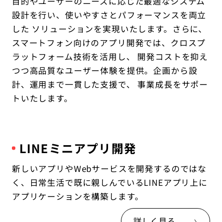
IT教育サービス
目的やユーザーのニーズに応じた最適なシステム
パンフレット制作
ネイティブアプリエンジニア
設計を行い、使いやすさとパフォーマンスを両立
Webデザイン
WEBMASTERS
Works
アニメ公式サイト制作
した ソリューションを実現いたします。さらに、
デザイナー
UI/UX設計
EdtechTraining
スマートフォン向けのアプリ開発では、クロスプ
About
ブランディング設計
ラットフォーム技術を活用し、 開発コストを抑え
Company
つつ高品質なユーザー体験を提供。企画から設
計、運用まで一貫した支援で、 事業成長をサポー
Blog
トいたします。
Privacy policy
LINEミニアプリ開発
新しいアプリやWebサービスを開発するのではな
く、日常生活で既に親しんでいるLINEアプリ上に
アプリケーションを構築します。
詳しく見る