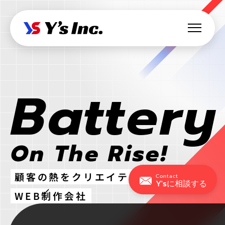
Web制作・Webデザイン
Battery
Web制作
Webマーケティング支援
コーポレートサイト制作
SEO支援
データ基盤構築
Web開発・アプリ開発
採用サイト制作
On The Rise!
BIツール導入
・ラボ型開発
LPサイト制作
デジタル広告運用
LINEミニアプリ開発
クリエイティブ制作
顧客の熱をクリエイティブに乗せる
WordPressカスタム
Contact
データ分析&UI改善
Y'sに相談する
Webシステム開発
ロゴ制作
ビジュアル制作
WEB制作会社
セキュリティ診断
IT派遣サービス
Webサイト活用支援
ios Androidアプリ開発
パッケージ制作
webサイト制作
WEBシステムエンジニア
ラボ型開発