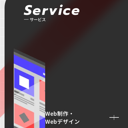
IT教育サービス
パンフレット制作
Service
ネイティブアプリエンジニア
Webデザイン
WEBMASTERS
Works
アニメ公式サイト制作
デザイナー
サービス
UI/UX設計
EdtechTraining
About
ブランディング設計
Company
Blog
Privacy policy
Web制作・
Webデザイン