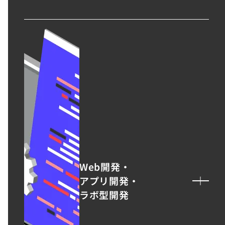
SEO支援
データ基盤構築
BIツール導入
デジタル広告運用
データ分析&UI改善
詳しく見る
View all
Web開発・
アプリ開発・
ラボ型開発