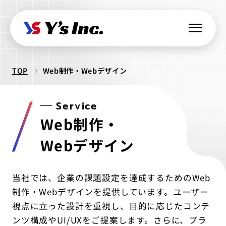
TOP
Web制作・Webデザイン
Web制作・Webデザイン
Web制作
Service
Webマーケティング支援
Web制作・
コーポレートサイト制作
SEO支援
データ基盤構築
Web開発・アプリ開発
採用サイト制作
Webデザイン
BIツール導入
・ラボ型開発
LPサイト制作
デジタル広告運用
LINEミニアプリ開発
クリエイティブ制作
当社では、企業の課題設定を達成するためのWeb
WordPressカスタム
データ分析&UI改善
Webシステム開発
制作・Webデザインを提供しています。ユーザー
ロゴ制作
ビジュアル制作
セキュリティ診断
IT派遣サービス
Webサイト活用支援
ios Androidアプリ開発
視点に立った設計を重視し、目的に応じたコンテ
パッケージ制作
webサイト制作
WEBシステムエンジニア
ンツ構成やUI/UXをご提案します。さらに、ブラ
ラボ型開発