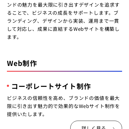
IT教育サービス
パンフレット制作
ンドの魅力を最大限に引き出すデザインを追求す
ネイティブアプリエンジニア
Webデザイン
WEBMASTERS
ることで、ビジネスの成長をサポートします。ブ
Works
アニメ公式サイト制作
デザイナー
UI/UX設計
ランディング、デザインから実装、運用まで一貫
EdtechTraining
About
して対応し、成果に直結するWebサイトを構築し
ブランディング設計
ます。
Company
Blog
Web制作
Privacy policy
コーポレートサイト制作
ビジネスの信頼性を高め、ブランドの価値を最大
限に引き出す魅力的で効果的なWebサイト制作を
提供いたします。
詳しく見る