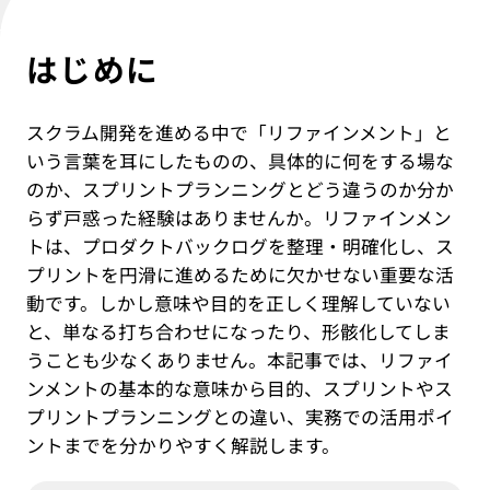
IT教育サービス
パンフレット制作
ネイティブアプリエンジニア
Webデザイン
WEBMASTERS
Works
アニメ公式サイト制作
はじめに
デザイナー
UI/UX設計
EdtechTraining
About
ブランディング設計
スクラム開発を進める中で「リファインメント」と
Company
いう言葉を耳にしたものの、具体的に何をする場な
のか、スプリントプランニングとどう違うのか分か
Blog
らず戸惑った経験はありませんか。リファインメン
トは、プロダクトバックログを整理・明確化し、ス
Privacy policy
プリントを円滑に進めるために欠かせない重要な活
動です。しかし意味や目的を正しく理解していない
と、単なる打ち合わせになったり、形骸化してしま
うことも少なくありません。本記事では、リファイ
ンメントの基本的な意味から目的、スプリントやス
プリントプランニングとの違い、実務での活用ポイ
ントまでを分かりやすく解説します。