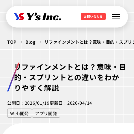
お問い合わせ
TOP
Blog
リファインメントとは？意味・目的・スプリ
Web制作・Webデザイン
Web制作
Webマーケティング支援
リファインメントとは？意味・目
コーポレートサイト制作
SEO支援
データ基盤構築
的・スプリントとの違いをわか
Web開発・アプリ開発
採用サイト制作
BIツール導入
りやすく解説
・ラボ型開発
LPサイト制作
デジタル広告運用
LINEミニアプリ開発
公開日：2026/01/19
更新日：2026/04/14
クリエイティブ制作
WordPressカスタム
データ分析&UI改善
Webシステム開発
Web開発
アプリ開発
ロゴ制作
ビジュアル制作
セキュリティ診断
IT派遣サービス
Webサイト活用支援
ios Androidアプリ開発
パッケージ制作
webサイト制作
WEBシステムエンジニア
ラボ型開発