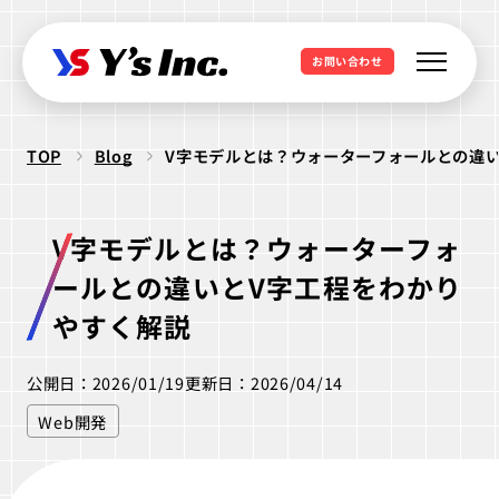
お問い合わせ
TOP
Blog
V字モデルとは？ウォーターフォールとの違
Web制作・Webデザイン
Web制作
Webマーケティング支援
V字モデルとは？ウォーターフォ
コーポレートサイト制作
SEO支援
データ基盤構築
ールとの違いとV字工程をわかり
Web開発・アプリ開発
採用サイト制作
BIツール導入
やすく解説
・ラボ型開発
LPサイト制作
デジタル広告運用
LINEミニアプリ開発
公開日：2026/01/19
更新日：2026/04/14
クリエイティブ制作
WordPressカスタム
データ分析&UI改善
Webシステム開発
Web開発
ロゴ制作
ビジュアル制作
セキュリティ診断
IT派遣サービス
Webサイト活用支援
ios Androidアプリ開発
パッケージ制作
webサイト制作
WEBシステムエンジニア
ラボ型開発