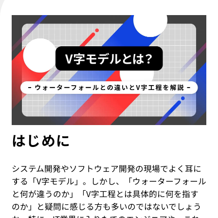
IT教育サービス
パンフレット制作
ネイティブアプリエンジニア
Webデザイン
WEBMASTERS
Works
アニメ公式サイト制作
デザイナー
UI/UX設計
EdtechTraining
About
ブランディング設計
Company
Blog
Privacy policy
はじめに
システム開発やソフトウェア開発の現場でよく耳に
する「V字モデル」。しかし、「ウォーターフォール
と何が違うのか」「V字工程とは具体的に何を指す
のか」と疑問に感じる方も多いのではないでしょう