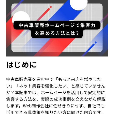
IT教育サービス
パンフレット制作
ネイティブアプリエンジニア
Webデザイン
WEBMASTERS
Works
アニメ公式サイト制作
デザイナー
UI/UX設計
EdtechTraining
About
ブランディング設計
Company
Blog
Privacy policy
はじめに
中古車販売業を営む中で「もっと来店を増やした
い」「ネット集客を強化したい」と感じていません
か？本記事では、ホームページを活用して安定的に
集客する方法を、実際の成功事例を交えながら解説
します。Web制作会社に任せきりにせず、自社でも
活用できる具体策を知りたい方に向けた内容です。