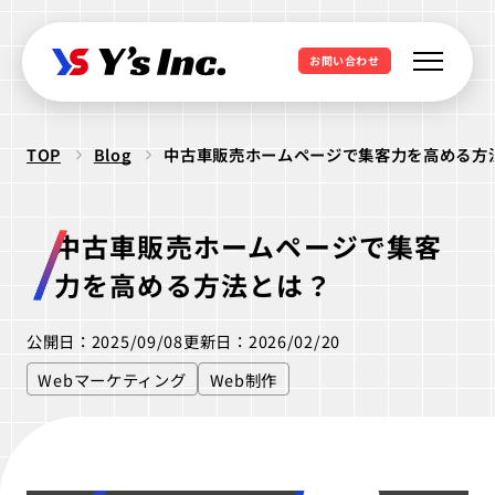
お問い合わせ
TOP
Blog
中古車販売ホームページで集客力を高める方
Web制作・Webデザイン
Web制作
Webマーケティング支援
中古車販売ホームページで集客
コーポレートサイト制作
SEO支援
データ基盤構築
力を高める方法とは？
Web開発・アプリ開発
採用サイト制作
BIツール導入
・ラボ型開発
公開日：2025/09/08
更新日：2026/02/20
LPサイト制作
デジタル広告運用
LINEミニアプリ開発
Webマーケティング
Web制作
クリエイティブ制作
WordPressカスタム
データ分析&UI改善
Webシステム開発
ロゴ制作
ビジュアル制作
セキュリティ診断
IT派遣サービス
Webサイト活用支援
ios Androidアプリ開発
パッケージ制作
webサイト制作
WEBシステムエンジニア
ラボ型開発