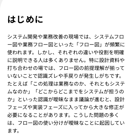
IT教育サービス
パンフレット制作
ネイティブアプリエンジニア
Webデザイン
WEBMASTERS
Works
アニメ公式サイト制作
はじめに
デザイナー
UI/UX設計
EdtechTraining
About
ブランディング設計
システム開発や業務改善の現場では、システムフロ
Company
ー図や業務フロー図といった「フロー図」が頻繁に
使われます。しかし、それぞれの違いや役割を明確
Blog
に説明できる人は多くありません。特に設計資料や
打ち合わせの場では、フロー図の前提理解が揃って
Privacy policy
いないことで認識ズレや手戻りが発生しがちです。
たとえば「この処理は業務なのか、それともシステ
ムなのか」「どこからどこまでをシステムが担うの
か」といった認識が曖昧なまま議論が進むと、設計
フェーズや実装フェーズに入ってから大きな修正が
必要になることがあります。こうした問題の多く
は、フロー図の使い分けが曖昧なことに起因してい
ます。