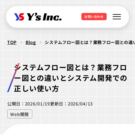
お問い合わせ
TOP
Blog
システムフロー図とは？業務フロー図との違
Web制作・Webデザイン
Web制作
Webマーケティング支援
システムフロー図とは？業務フロ
コーポレートサイト制作
SEO支援
データ基盤構築
ー図との違いとシステム開発での
Web開発・アプリ開発
採用サイト制作
BIツール導入
正しい使い方
・ラボ型開発
LPサイト制作
デジタル広告運用
LINEミニアプリ開発
公開日：2026/01/19
更新日：2026/04/13
クリエイティブ制作
WordPressカスタム
データ分析&UI改善
Webシステム開発
Web開発
ロゴ制作
ビジュアル制作
セキュリティ診断
IT派遣サービス
Webサイト活用支援
ios Androidアプリ開発
パッケージ制作
webサイト制作
WEBシステムエンジニア
ラボ型開発