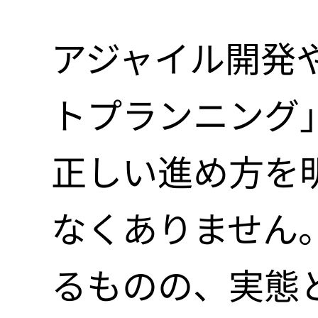
LPサイト
デジタル広
アジャイル開発
LINEミニ
WordPre
データ分析&
クリエイ
トプランニング
Webシス
セキュリテ
Webサイ
正しい進め方を
ロゴ制作
ios Andr
webサイト
IT派遣サ
なくありません
パッケージ
ラボ型開発
るものの、実態
WEBシス
パンフレッ