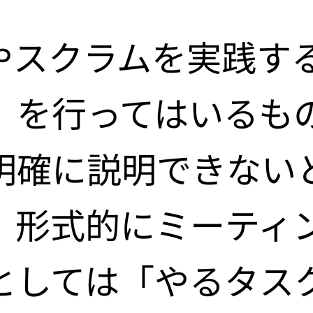
制作
告運用
やスクラムを実践す
アプリ開発
ssカスタム
UI改善
ティブ制作
」を行ってはいるも
テム開発
ィ診断
ト活用支援
明確に説明できない
ビジュアル
oidアプリ開発
制作
ービス
。形式的にミーティ
制作
としては「やるタス
テムエンジニア
ト制作