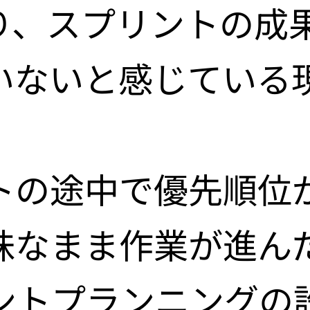
イン
ービス
り、スプリントの成
アプリエンジニア
サイト制作
いないと感じている
ERS
s
ング設計
ning
トの途中で優先順位
t
昧なまま作業が進ん
any
ントプランニングの