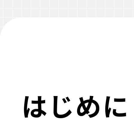
Web制作
Web制作
Webマー
コーポレー
SEO支援
はじめに
Web開発
採用サイト
BIツール導
・ラボ型