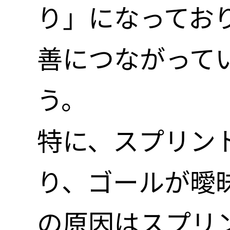
Webデザ
IT教育サ
り」になってお
ネイティブ
アニメ公式
UI/UX設計
善につながって
WEBMAST
Work
デザイナー
う。
ブランディ
EdtechTrai
特に、スプリン
Abou
り、ゴールが曖
Comp
の原因はスプリ