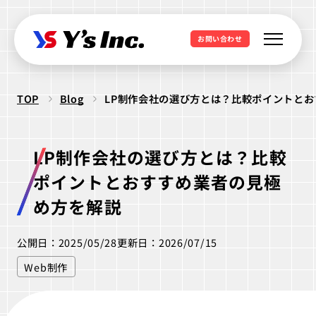
お問い合わせ
TOP
Blog
LP制作会社の選び方とは？比較ポイントと
Web制作・Webデザイン
Web制作
Webマーケティング支援
LP制作会社の選び方とは？比較
コーポレートサイト制作
SEO支援
データ基盤構築
ポイントとおすすめ業者の見極
Web開発・アプリ開発
採用サイト制作
BIツール導入
め方を解説
・ラボ型開発
LPサイト制作
デジタル広告運用
LINEミニアプリ開発
公開日：2025/05/28
更新日：2026/07/15
クリエイティブ制作
WordPressカスタム
データ分析&UI改善
Webシステム開発
Web制作
ロゴ制作
ビジュアル制作
セキュリティ診断
IT派遣サービス
Webサイト活用支援
ios Androidアプリ開発
パッケージ制作
webサイト制作
WEBシステムエンジニア
ラボ型開発