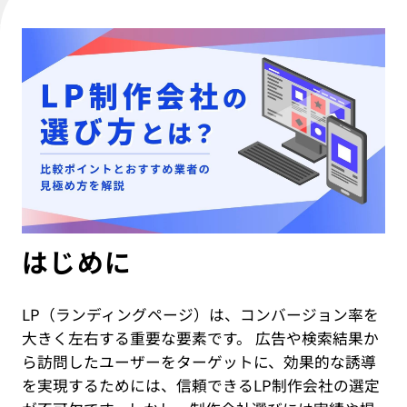
IT教育サービス
パンフレット制作
ネイティブアプリエンジニア
Webデザイン
WEBMASTERS
Works
アニメ公式サイト制作
デザイナー
UI/UX設計
EdtechTraining
About
ブランディング設計
Company
Blog
Privacy policy
はじめに
LP（ランディングページ）は、コンバージョン率を
大きく左右する重要な要素です。 広告や検索結果か
ら訪問したユーザーをターゲットに、効果的な誘導
を実現するためには、信頼できるLP制作会社の選定