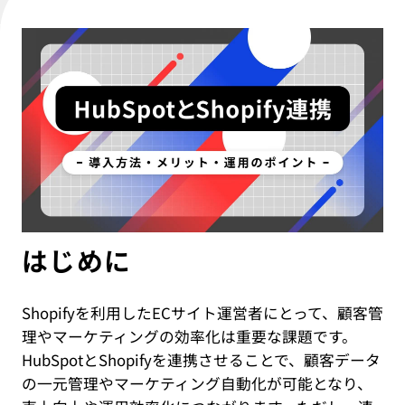
IT教育サービス
パンフレット制作
ネイティブアプリエンジニア
Webデザイン
WEBMASTERS
Works
アニメ公式サイト制作
デザイナー
UI/UX設計
EdtechTraining
About
ブランディング設計
Company
Blog
Privacy policy
はじめに
Shopifyを利用したECサイト運営者にとって、顧客管
理やマーケティングの効率化は重要な課題です。
HubSpotとShopifyを連携させることで、顧客データ
の一元管理やマーケティング自動化が可能となり、