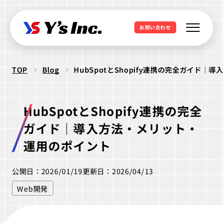
お問い合わせ
TOP
Blog
HubSpotとShopify連携の完全ガイド
Web制作・Webデザイン
Web制作
Webマーケティング支援
HubSpotとShopify連携の完全
コーポレートサイト制作
SEO支援
データ基盤構築
ガイド｜導入方法・メリット・
Web開発・アプリ開発
採用サイト制作
BIツール導入
運用のポイント
・ラボ型開発
LPサイト制作
デジタル広告運用
LINEミニアプリ開発
公開日：2026/01/19
更新日：2026/04/13
クリエイティブ制作
WordPressカスタム
データ分析&UI改善
Webシステム開発
Web開発
ロゴ制作
ビジュアル制作
セキュリティ診断
IT派遣サービス
Webサイト活用支援
ios Androidアプリ開発
パッケージ制作
webサイト制作
WEBシステムエンジニア
ラボ型開発