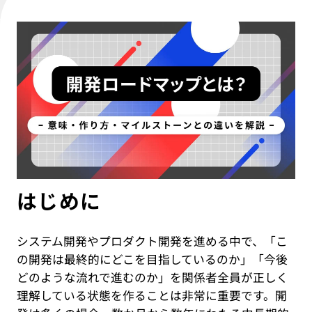
IT教育サービス
パンフレット制作
ネイティブアプリエンジニア
Webデザイン
WEBMASTERS
Works
アニメ公式サイト制作
デザイナー
UI/UX設計
EdtechTraining
About
ブランディング設計
Company
Blog
Privacy policy
はじめに
システム開発やプロダクト開発を進める中で、「こ
の開発は最終的にどこを目指しているのか」「今後
どのような流れで進むのか」を関係者全員が正しく
理解している状態を作ることは非常に重要です。開