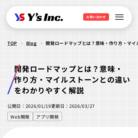
お問い合わせ
TOP
Blog
開発ロードマップとは？意味・作り方・マイ
Web制作・Webデザイン
Web制作
Webマーケティング支援
開発ロードマップとは？意味・
コーポレートサイト制作
SEO支援
データ基盤構築
作り方・マイルストーンとの違い
Web開発・アプリ開発
採用サイト制作
BIツール導入
をわかりやすく解説
・ラボ型開発
LPサイト制作
デジタル広告運用
LINEミニアプリ開発
公開日：2026/01/19
更新日：2026/03/27
クリエイティブ制作
WordPressカスタム
データ分析&UI改善
Webシステム開発
Web開発
アプリ開発
ロゴ制作
ビジュアル制作
セキュリティ診断
IT派遣サービス
Webサイト活用支援
ios Androidアプリ開発
パッケージ制作
webサイト制作
WEBシステムエンジニア
ラボ型開発