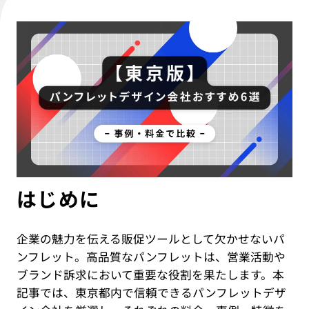
IT教育サービス
パンフレット制作
ネイティブアプリエンジニア
Webデザイン
WEBMASTERS
Works
アニメ公式サイト制作
デザイナー
UI/UX設計
EdtechTraining
About
ブランディング設計
Company
Blog
Privacy policy
はじめに
企業の魅力を伝える販促ツールとして欠かせないパ
ンフレット。高品質なパンフレットは、営業活動や
ブランド訴求において重要な役割を果たします。本
記事では、東京都内で信頼できるパンフレットデザ