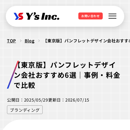
お問い合わせ
TOP
Blog
【東京版】パンフレットデザイン会社おすす
Web制作・Webデザイン
Web制作
Webマーケティング支援
【東京版】パンフレットデザイ
コーポレートサイト制作
SEO支援
データ基盤構築
ン会社おすすめ6選｜事例・料金
Web開発・アプリ開発
採用サイト制作
BIツール導入
で比較
・ラボ型開発
LPサイト制作
デジタル広告運用
LINEミニアプリ開発
公開日：2025/05/29
更新日：2026/07/15
クリエイティブ制作
WordPressカスタム
データ分析&UI改善
Webシステム開発
ブランディング
ロゴ制作
ビジュアル制作
セキュリティ診断
IT派遣サービス
Webサイト活用支援
ios Androidアプリ開発
パッケージ制作
webサイト制作
WEBシステムエンジニア
ラボ型開発