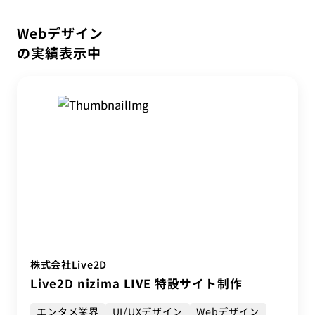
IT教育サービス
パンフレット制作
ネイティブアプリエンジニア
すべて
Webデザイン
WEBMASTERS
Webデザイン
Works
アニメ公式サイト制作
デザイナー
サービス別で絞り込む
UI/UX設計
の実績表示中
EdtechTraining
About
Art Direction
LPサイト制作
Movie Direction
ブランディング設計
Company
UI/UXデザイン
Webデザイン
WordPressカスタム
グラフィックデザイン
コーポレートサイト制作
Blog
サービスサイト制作
データ基盤構築
デザイン
Privacy policy
デジタル広告運用
ブランディング設計
採用サイト制作
業界別で絞り込む
株式会社Live2D
IT業界
エンタメ業界
医療業界
学校法人
Live2D nizima LIVE 特設サイト制作
自動車
金融業界
エンタメ業界
UI/UXデザイン
Webデザイン