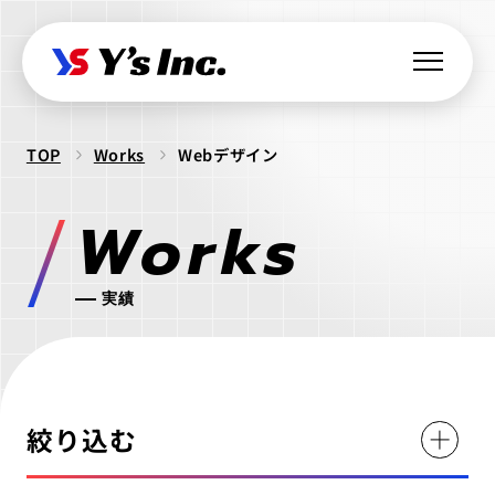
TOP
Works
Webデザイン
Web制作・Webデザイン
Works
Web制作
Webマーケティング支援
コーポレートサイト制作
SEO支援
データ基盤構築
Web開発・アプリ開発
実績
採用サイト制作
BIツール導入
・ラボ型開発
LPサイト制作
デジタル広告運用
LINEミニアプリ開発
クリエイティブ制作
WordPressカスタム
データ分析&UI改善
Webシステム開発
ロゴ制作
ビジュアル制作
セキュリティ診断
絞り込む
IT派遣サービス
Webサイト活用支援
ios Androidアプリ開発
パッケージ制作
webサイト制作
WEBシステムエンジニア
ラボ型開発