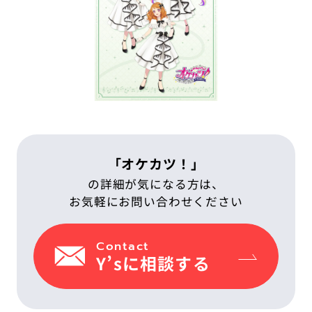
IT教育サービス
パンフレット制作
ネイティブアプリエンジニア
Webデザイン
WEBMASTERS
Works
アニメ公式サイト制作
デザイナー
UI/UX設計
EdtechTraining
About
ブランディング設計
Company
Blog
Privacy policy
「オケカツ！」
の詳細が気になる方は、
お気軽にお問い合わせください
Contact
Y’sに相談する