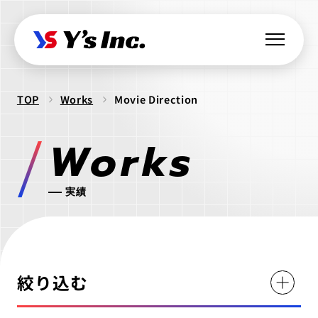
TOP
Works
Movie Direction
Web制作・Webデザイン
Works
Web制作
Webマーケティング支援
コーポレートサイト制作
SEO支援
データ基盤構築
Web開発・アプリ開発
実績
採用サイト制作
BIツール導入
・ラボ型開発
LPサイト制作
デジタル広告運用
LINEミニアプリ開発
クリエイティブ制作
WordPressカスタム
データ分析&UI改善
Webシステム開発
ロゴ制作
ビジュアル制作
セキュリティ診断
絞り込む
IT派遣サービス
Webサイト活用支援
ios Androidアプリ開発
パッケージ制作
webサイト制作
WEBシステムエンジニア
ラボ型開発