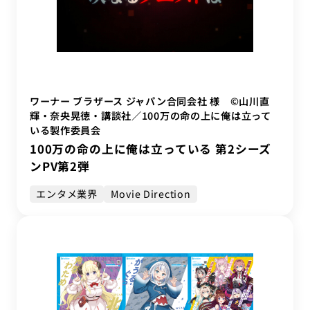
ワーナー ブラザース ジャパン合同会社 様 ©山川直
輝・奈央晃徳・講談社／100万の命の上に俺は立って
いる製作委員会
100万の命の上に俺は立っている 第2シーズ
ンPV第2弾
エンタメ業界
Movie Direction