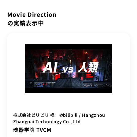
IT教育サービス
パンフレット制作
ネイティブアプリエンジニア
すべて
Webデザイン
WEBMASTERS
Movie Direction
Works
アニメ公式サイト制作
デザイナー
サービス別で絞り込む
UI/UX設計
の実績表示中
EdtechTraining
About
Art Direction
LPサイト制作
Movie Direction
ブランディング設計
Company
UI/UXデザイン
Webデザイン
WordPressカスタム
グラフィックデザイン
コーポレートサイト制作
Blog
サービスサイト制作
データ基盤構築
デザイン
Privacy policy
デジタル広告運用
ブランディング設計
採用サイト制作
業界別で絞り込む
株式会社ビリビリ 様 ©bilibili / Hangzhou
IT業界
エンタメ業界
医療業界
学校法人
Zhangpai Technology Co., Ltd
魂器学院 TVCM
自動車
金融業界