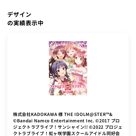
IT教育サービス
パンフレット制作
ネイティブアプリエンジニア
すべて
Webデザイン
WEBMASTERS
デザイン
Works
アニメ公式サイト制作
デザイナー
サービス別で絞り込む
UI/UX設計
の実績表示中
EdtechTraining
About
Art Direction
LPサイト制作
Movie Direction
ブランディング設計
Company
UI/UXデザイン
Webデザイン
WordPressカスタム
グラフィックデザイン
コーポレートサイト制作
Blog
サービスサイト制作
データ基盤構築
デザイン
Privacy policy
デジタル広告運用
ブランディング設計
採用サイト制作
業界別で絞り込む
株式会社KADOKAWA 様 THE IDOLM@STER™&
IT業界
エンタメ業界
医療業界
学校法人
©Bandai Namco Entertainment Inc. ©2017 プロ
ジェクトラブライブ！サンシャイン!! ©2022 プロジェ
自動車
金融業界
クトラブライブ！虹ヶ咲学園スクールアイドル同好会