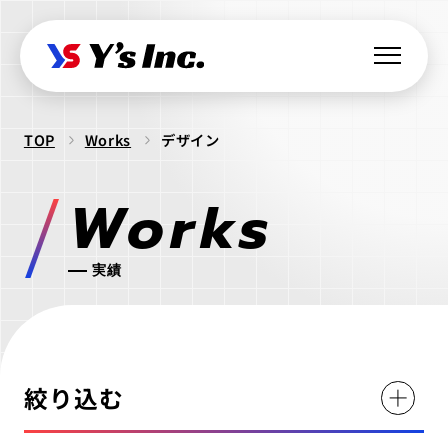
TOP
Works
デザイン
Web制作・Webデザイン
Works
Web制作
Webマーケティング支援
コーポレートサイト制作
SEO支援
データ基盤構築
Web開発・アプリ開発
実績
採用サイト制作
BIツール導入
・ラボ型開発
LPサイト制作
デジタル広告運用
LINEミニアプリ開発
クリエイティブ制作
WordPressカスタム
データ分析&UI改善
Webシステム開発
ロゴ制作
ビジュアル制作
セキュリティ診断
絞り込む
IT派遣サービス
Webサイト活用支援
ios Androidアプリ開発
パッケージ制作
webサイト制作
WEBシステムエンジニア
ラボ型開発