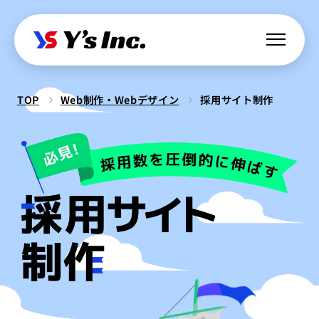
TOP
Web制作・Webデザイン
採用サイト制作
Web制作・Webデザイン
Web制作
Webマーケティング支援
コーポレートサイト制作
SEO支援
データ基盤構築
Web開発・アプリ開発
採用サイト制作
BIツール導入
・ラボ型開発
LPサイト制作
デジタル広告運用
LINEミニアプリ開発
クリエイティブ制作
WordPressカスタム
データ分析&UI改善
Webシステム開発
ロゴ制作
ビジュアル制作
セキュリティ診断
IT派遣サービス
Webサイト活用支援
ios Androidアプリ開発
パッケージ制作
webサイト制作
WEBシステムエンジニア
ラボ型開発