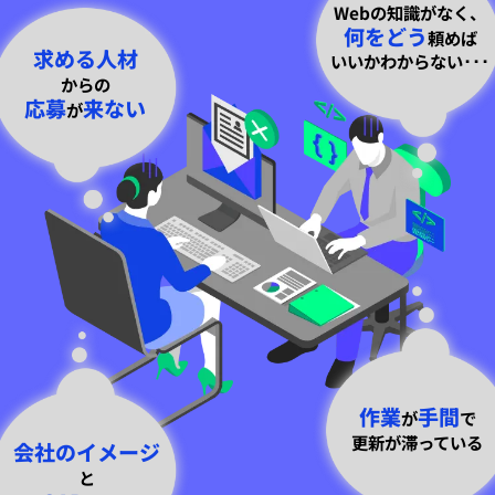
Webの知識がなく、
何をどう
頼めば
求める人材
いいかわからない･･･
からの
応募
来ない
が
作業
手間
が
で
更新が滞っている
会社のイメージ
と