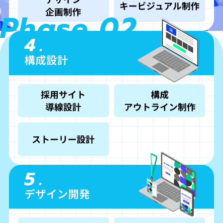
キービジュアル制作
企画制作
Phase 02
4.
構成設計
採用サイト
構成
導線設計
アウトライン制作
ストーリー設計
5.
デザイン開発