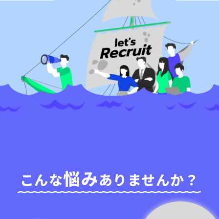
IT教育サービス
パンフレット制作
ネイティブアプリエンジニア
Webデザイン
WEBMASTERS
Works
アニメ公式サイト制作
デザイナー
UI/UX設計
EdtechTraining
About
ブランディング設計
Company
Blog
Privacy policy
悩み
こんな
ありませんか？