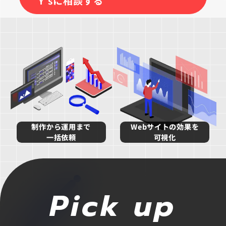
Y’sに相談する
IT教育サービス
パンフレット制作
ネイティブアプリエンジニア
Webデザイン
WEBMASTERS
Works
アニメ公式サイト制作
デザイナー
UI/UX設計
EdtechTraining
About
ブランディング設計
Company
Blog
Privacy policy
制作から運用まで
Webサイトの効果を
一括依頼
可視化
Pick up