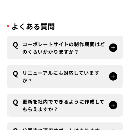
よくある質問
Q
コーポレートサイトの制作期間はど
のくらいかかりますか？
A
通常、サイトの規模や内容によりますが、要件定
義からデザイン、実装、公開まで平均して2～3ヶ
Q
リニューアルにも対応しています
月程度かかります。要件が明確で小規模な場合は
か？
短縮できますが、複雑な機能が必要な場合や多言
A
語対応の場合はさらに時間を要することがありま
はい、既存サイトのリニューアルにも対応してお
す。
ります。デザインの刷新、コンテンツの整理、新
Q
更新を社内でできるように作成して
しい機能の追加など、現在のサイトの課題を解決
もらえますか？
しながら改善策を提案します。
A
はい、お客さまのご要望に沿った更新性の高いサ
イトを構築いたします。