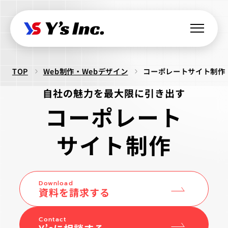
TOP
Web制作・Webデザイン
コーポレートサイト制作
Web制作・Webデザイン
自社の魅力を最大限に引き出す
Web制作
コーポレート
Webマーケティング支援
コーポレートサイト制作
SEO支援
データ基盤構築
サイト制作
Web開発・アプリ開発
採用サイト制作
BIツール導入
・ラボ型開発
LPサイト制作
デジタル広告運用
LINEミニアプリ開発
クリエイティブ制作
WordPressカスタム
データ分析&UI改善
Download
Webシステム開発
資料を請求する
ロゴ制作
ビジュアル制作
セキュリティ診断
IT派遣サービス
Webサイト活用支援
ios Androidアプリ開発
パッケージ制作
webサイト制作
WEBシステムエンジニア
Contact
ラボ型開発