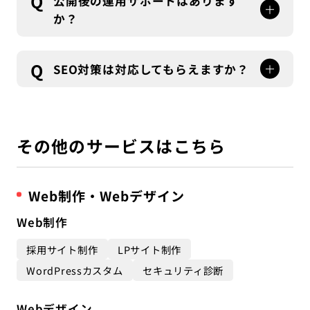
Q
公開後の運用サポートはあります
か？
A
はい、サイト公開後の運用サポートも行っていま
す。定期的な更新作業、トラブル対応、アクセス
Q
SEO対策は対応してもらえますか？
解析の提供など、継続的な支援でお客様のサイト
A
運営をサポートします。
はい、サイトの内部構造のSEO対策はもちろん、
コンテンツ記事を利用したSEO施策のご提案も可
能となります。
その他のサービスはこちら
Web制作・Webデザイン
Web制作
採用サイト制作
LPサイト制作
WordPressカスタム
セキュリティ診断
Webデザイン