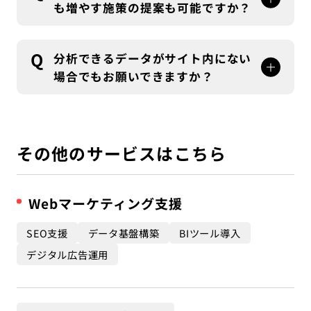
も増やす施策の提案も可能ですか？
A
流入数を増やす施策として、
SEO支援
も合わせて
実施が可能です。
Q
分析できるデータがサイト内にない
サイトの特性に合わせた流入施策をご提案いたし
場合でもお願いできますか？
ます。
A
計測環境を整えることから実施させていただき、
データがある程度溜まった状態からデータに基づ
いたご提案が可能となります。
その他のサービスはこちら
データを収集している間も、定性的な観点からUI
改善の施策の実施が可能です。
Webマーケティング支援
SEO支援
データ基盤構築
BIツール導入
デジタル広告運用