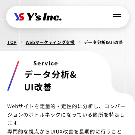
TOP
Webマーケティング支援
データ分析&UI改善
Web制作・Webデザイン
Web制作
Service
Webマーケティング支援
データ分析&
コーポレートサイト制作
SEO支援
データ基盤構築
Web開発・アプリ開発
採用サイト制作
UI改善
BIツール導入
・ラボ型開発
LPサイト制作
デジタル広告運用
LINEミニアプリ開発
クリエイティブ制作
Webサイトを定量的・定性的に分析し、コンバー
WordPressカスタム
データ分析&UI改善
Webシステム開発
ジョンのボトルネックになっている箇所を特定し
ロゴ制作
ビジュアル制作
セキュリティ診断
IT派遣サービス
Webサイト活用支援
ios Androidアプリ開発
ます。
パッケージ制作
webサイト制作
WEBシステムエンジニア
専門的な視点からUIUX改善を長期的に行うこと
ラボ型開発