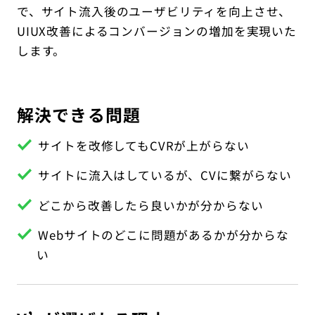
IT教育サービス
パンフレット制作
で、サイト流入後のユーザビリティを向上させ、
ネイティブアプリエンジニア
Webデザイン
WEBMASTERS
UIUX改善によるコンバージョンの増加を実現いた
Works
アニメ公式サイト制作
デザイナー
UI/UX設計
します。
EdtechTraining
About
ブランディング設計
Company
解決できる問題
Blog
サイトを改修してもCVRが上がらない
Privacy policy
サイトに流入はしているが、CVに繋がらない
どこから改善したら良いかが分からない
Webサイトのどこに問題があるかが分からな
い